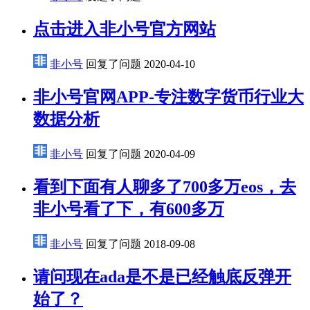
点击进入非小号官方网站
非小号
回复了问题
2020-04-10
非小号官网APP-专注数字货币行业大
数据分析
非小号
回复了问题
2020-04-09
看到下面有人聊多了700多万eos，去
非小号看了下，有600多万
非小号
回复了问题
2018-09-08
请问现在ada是不是已经触底反弹开
始了？