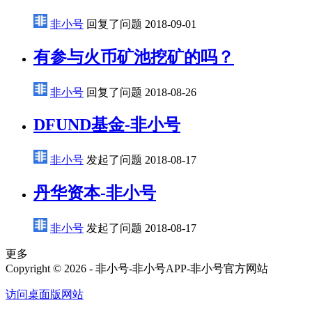
非小号
回复了问题
2018-09-01
有参与火币矿池挖矿的吗？
非小号
回复了问题
2018-08-26
DFUND基金-非小号
非小号
发起了问题
2018-08-17
丹华资本-非小号
非小号
发起了问题
2018-08-17
更多
Copyright © 2026 - 非小号-非小号APP-非小号官方网站
访问桌面版网站