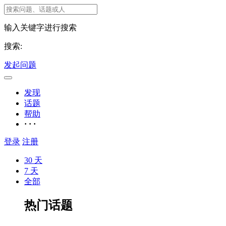
输入关键字进行搜索
搜索:
发起问题
发现
话题
帮助
· · ·
登录
注册
30 天
7 天
全部
热门话题