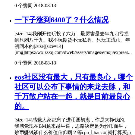
0 个赞同
2018-08-13
一下子涨到6400了？什么情况
[size=14]我刚开始玩投了六万，最厉害是去年九四亏损
到只剩八千九。我不玩期货不玩私募。只玩主流币。年
初回本的[/size][size=14]
[img]https://wx.zsxq.com/dweb/assets/images/emoji/express...
0 个赞同
2018-08-13
eos社区没有最大，只有最良心，哪个
社区可以公布下事情的来龙去脉，和
千万散户站在一起，就是目前最良心
的。
[size=14]感觉大家都忘了进币圈初衷，你是来挣钱的。
我感觉现在BM越来越牛逼，思路决定是为炒币而生，
炒币赚钱谈什么价值信仰啊？等cpu上bancor,就打算买点