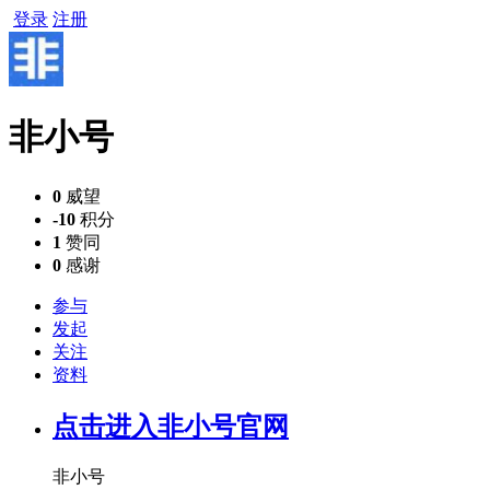
登录
注册
非小号
0
威望
-10
积分
1
赞同
0
感谢
参与
发起
关注
资料
点击进入非小号官网
非小号