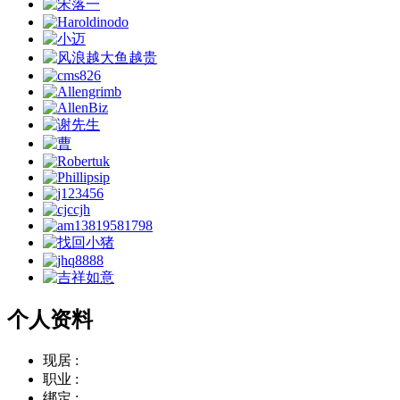
个人资料
现居 :
职业 :
绑定 :