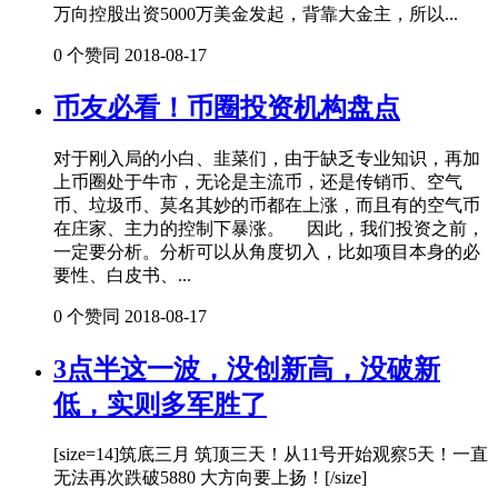
万向控股出资5000万美金发起，背靠大金主，所以...
0 个赞同
2018-08-17
币友必看！币圈投资机构盘点
对于刚入局的小白、韭菜们，由于缺乏专业知识，再加
上币圈处于牛市，无论是主流币，还是传销币、空气
币、垃圾币、莫名其妙的币都在上涨，而且有的空气币
在庄家、主力的控制下暴涨。 因此，我们投资之前，
一定要分析。分析可以从角度切入，比如项目本身的必
要性、白皮书、...
0 个赞同
2018-08-17
3点半这一波，没创新高，没破新
低，实则多军胜了
[size=14]筑底三月 筑顶三天！从11号开始观察5天！一直
无法再次跌破5880 大方向要上扬！[/size]