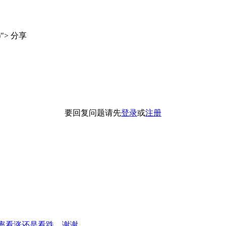
)">
分享
要回复问题请先
登录
或
注册
概率看涨还是看跌。谢谢