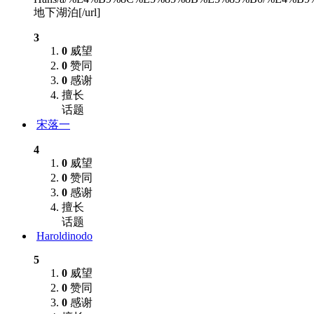
地下湖泊[/url]
3
0
威望
0
赞同
0
感谢
擅长
话题
宋落一
4
0
威望
0
赞同
0
感谢
擅长
话题
Haroldinodo
5
0
威望
0
赞同
0
感谢