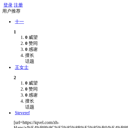
登录
注册
用户推荐
十一
1
0
威望
0
赞同
0
感谢
擅长
话题
王女士
2
0
威望
0
赞同
0
感谢
擅长
话题
Steveref
[url=https://iqvel.com/zh-
Hans/a/%E4%B9%8C%E5%85%8B%E5%85%B0/%E4%B