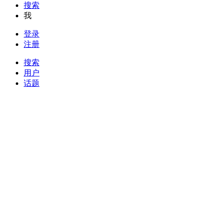
搜索
我
登录
注册
搜索
用户
话题